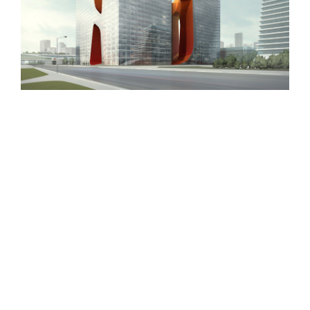
Dubai Hotel
Denti Gian Battista Servizi
Immobiliari
Unità operativa Cavernago – solo
Piazza Maggiore, 16 CAP 24057
su appuntamento
Martinengo (BG)
Piazza Salvo d’Acquisto 11 CAP
Telefono Agenzia:
+39 0363
24050
988522
Cavernago (BG)