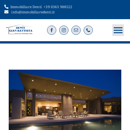
Salta
Immobiliare Denti
+39 0363 988522
al
info@immobiliaredenti.it
contenuto
To
Na
Home
Servizi
Immobili
Vendi o cerca
Contatti