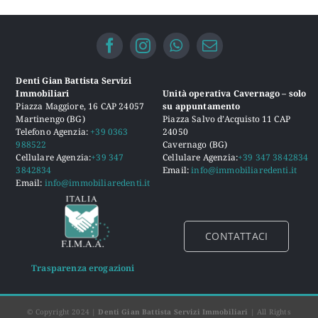
Denti Gian Battista Servizi
Immobiliari
Unità operativa Cavernago – solo
Piazza Maggiore, 16 CAP 24057
su appuntamento
Martinengo (BG)
Piazza Salvo d’Acquisto 11 CAP
Telefono Agenzia:
+39 0363
24050
988522
Cavernago (BG)
Cellulare Agenzia:
+39 347
Cellulare Agenzia:
+39 347 3842834
3842834
Email:
info@immobiliaredenti.it
Email:
info@immobiliaredenti.it
CONTATTACI
Trasparenza erogazioni
© Copyright 2024 |
Denti Gian Battista Servizi Immobiliari
| All Rights