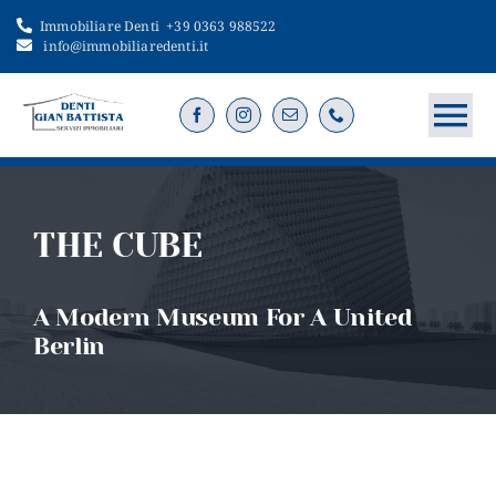
Salta
Immobiliare Denti
+39 0363 988522
al
info@immobiliaredenti.it
contenuto
To
Na
Home
THE CUBE
Servizi
A Modern Museum For A United
Immobili
Berlin
Vendi o cerca
Contatti