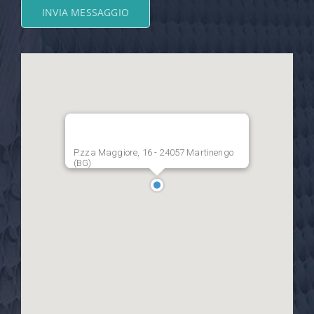
Cavernago (BG)
INVIA MESSAGGIO
P.zza Maggiore, 16 - 24057 Martinengo
(BG)