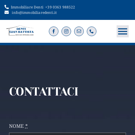
Salta
Immobiliare Denti
+39 0363 988522
al
info@immobiliaredenti.it
contenuto
To
Na
Home
Servizi
CONTATTACI
Immobili
Vendi o cerca
NOME
*
Contatti