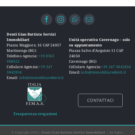
Denti Gian Battista Servizi
Immobiliari
Unità operativa Cavernago – solo
Piazza Maggiore, 16 CAP 24057
su appuntamento
Martinengo (BG)
Piazza Salvo d’Acquisto 11 CAP
Telefono Agenzia:
+39 0363
24050
988522
Cavernago (BG)
Cellulare Agenzia:
+39 347
Cellulare Agenzia:
+39 347 3842834
3842834
Email:
info@immobiliaredenti.it
Email:
info@immobiliaredenti.it
CONTATTACI
Trasparenza erogazioni
© Copyright 2024 |
Denti Gian Battista Servizi Immobiliari
| All Rights