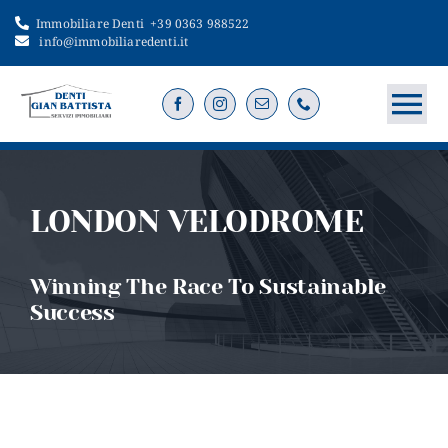
Salta
Immobiliare Denti
+39 0363 988522
al
info@immobiliaredenti.it
contenuto
To
Na
Home
LONDON VELODROME
Servizi
Winning The Race To Sustainable
Immobili
Success
Vendi o cerca
Contatti